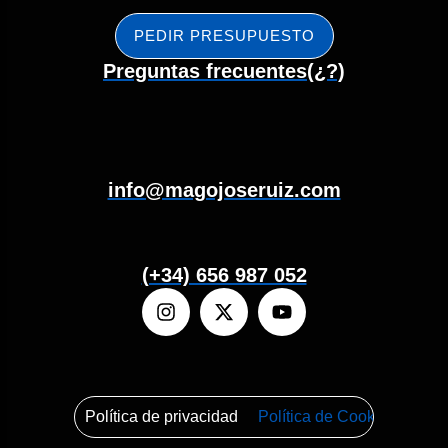
PEDIR PRESUPUESTO
Preguntas frecuentes(¿?)
info@magojoseruiz.com
(+34) 656 987 052
Política de privacidad
Política de Cookies
Mapa