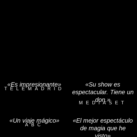
«Es impresionante»
«Su show es
TELEMADRID
espectacular. Tiene un
don.»
MEDIASET
«Un viaje mágico»
«El mejor espectáculo
ABC
de magia que he
visto»